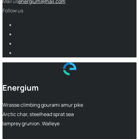
Mail us
energium@mail.com
Follow us
Energium
Wrasse climbing gourami amur pike
Arctic char, steelhead sprat sea
lamprey grunion. Walleye