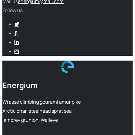
Mail us
energium@mail.com
Follow us
Energium
Wrasse climbing gourami amur pike
Arctic char, steelhead sprat sea
lamprey grunion. Walleye