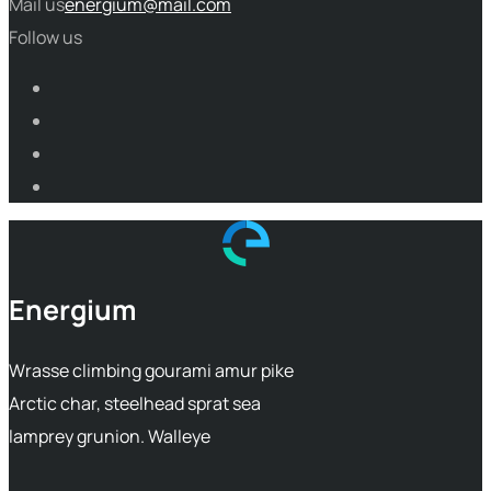
Mail us
energium@mail.com
Follow us
Energium
Wrasse climbing gourami amur pike
Arctic char, steelhead sprat sea
lamprey grunion. Walleye