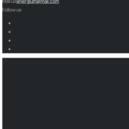
Mail us
energium@mail.com
Follow us