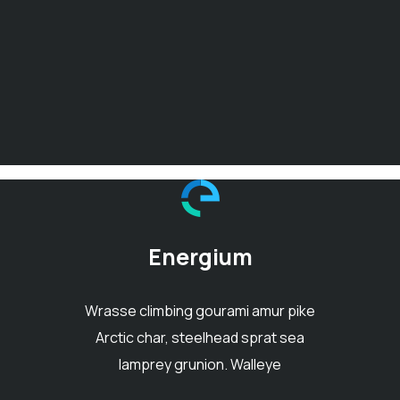
Energium
Wrasse climbing gourami amur pike
Arctic char, steelhead sprat sea
lamprey grunion. Walleye