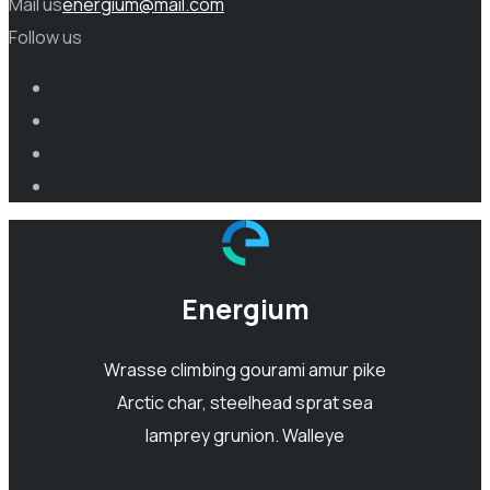
Mail us
energium@mail.com
Follow us
Energium
Wrasse climbing gourami amur pike
Arctic char, steelhead sprat sea
lamprey grunion. Walleye