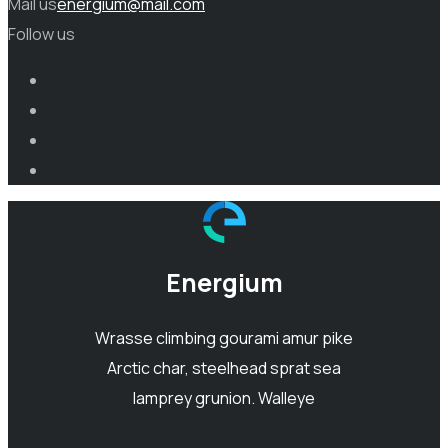
Mail us
energium@mail.com
Follow us
Energium
Wrasse climbing gourami amur pike
Arctic char, steelhead sprat sea
lamprey grunion. Walleye