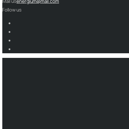
Mail us
energium@mail.com
Follow us