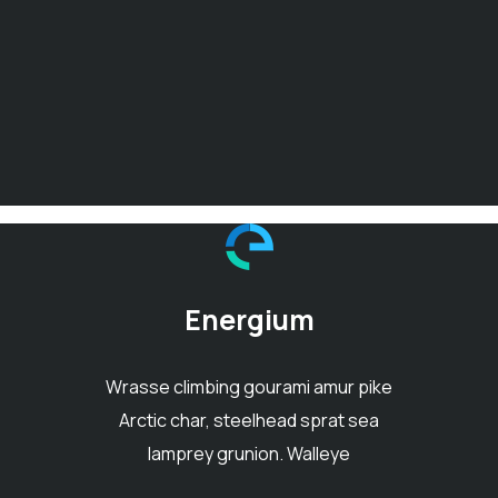
Energium
Wrasse climbing gourami amur pike
Arctic char, steelhead sprat sea
lamprey grunion. Walleye