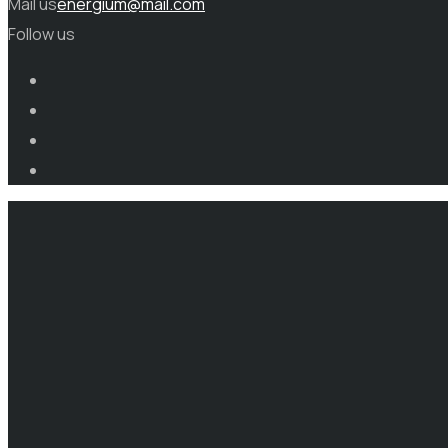
Mail us
energium@mail.com
Follow us