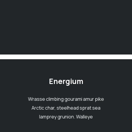
Energium
Wrasse climbing gourami amur pike
Arctic char, steelhead sprat sea
lamprey grunion. Walleye