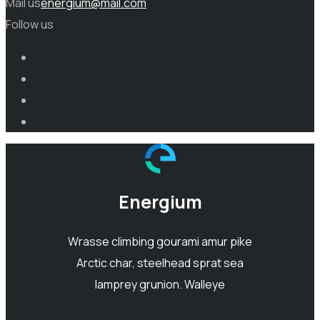
Mail us
energium@mail.com
Follow us
Energium
Wrasse climbing gourami amur pike
Arctic char, steelhead sprat sea
lamprey grunion. Walleye