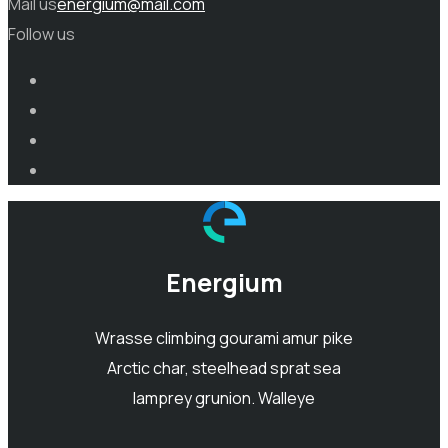
Mail us
energium@mail.com
Follow us
Energium
Wrasse climbing gourami amur pike
Arctic char, steelhead sprat sea
lamprey grunion. Walleye