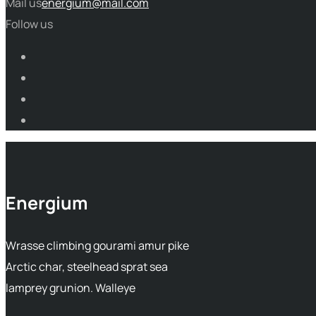
Mail us
energium@mail.com
Follow us
Energium
Wrasse climbing gourami amur pike
Arctic char, steelhead sprat sea
lamprey grunion. Walleye