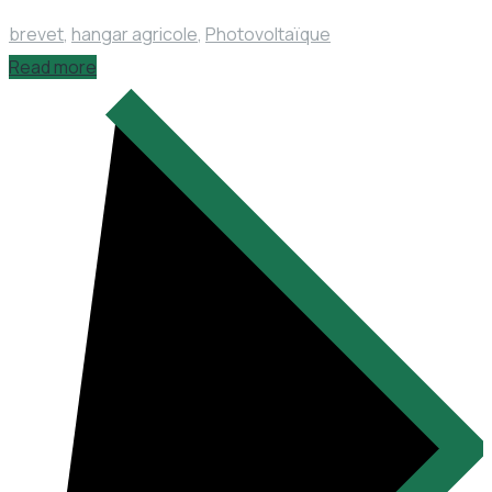
brevet
,
hangar agricole
,
Photovoltaïque
Read more