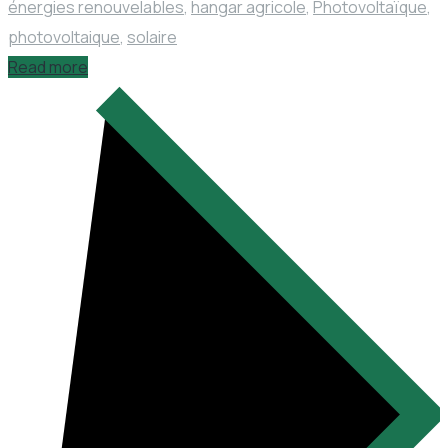
énergies renouvelables
,
hangar agricole
,
Photovoltaïque
,
photovoltaique
,
solaire
Read more