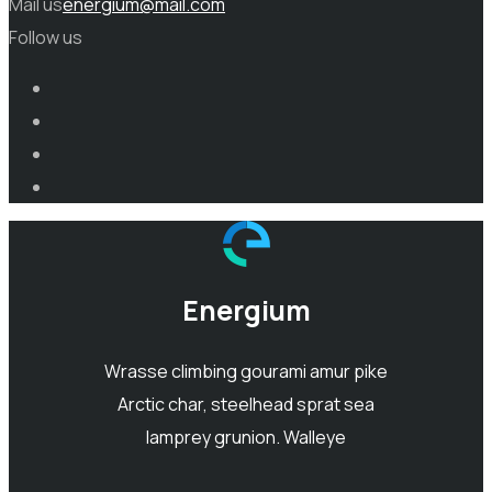
Mail us
energium@mail.com
Follow us
Energium
Wrasse climbing gourami amur pike
Arctic char, steelhead sprat sea
lamprey grunion. Walleye