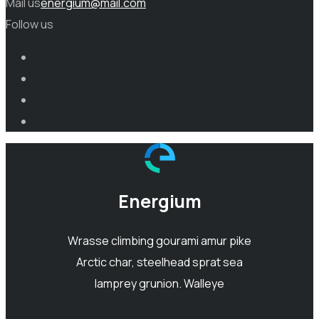
Mail us
energium@mail.com
Follow us
Energium
Wrasse climbing gourami amur pike
Arctic char, steelhead sprat sea
lamprey grunion. Walleye