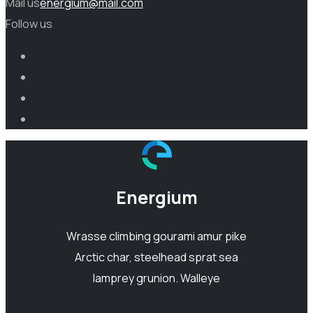
Mail us
energium@mail.com
Follow us
Energium
Wrasse climbing gourami amur pike
Arctic char, steelhead sprat sea
lamprey grunion. Walleye