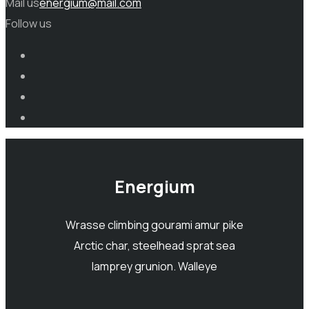
Mail us
energium@mail.com
Follow us
Energium
Wrasse climbing gourami amur pike
Arctic char, steelhead sprat sea
lamprey grunion. Walleye