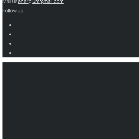
Mail us
energium@mail.com
Follow us