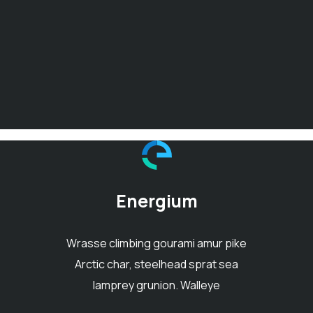
Energium
Wrasse climbing gourami amur pike
Arctic char, steelhead sprat sea
lamprey grunion. Walleye