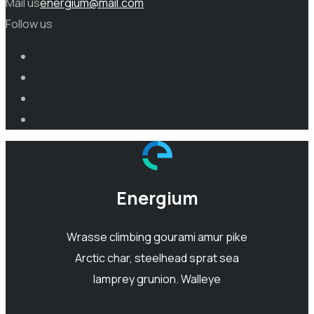
Mail us
energium@mail.com
Follow us
Energium
Wrasse climbing gourami amur pike
Arctic char, steelhead sprat sea
lamprey grunion. Walleye