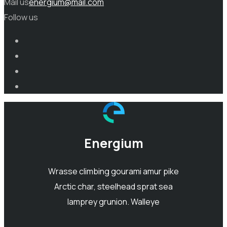
Mail us
energium@mail.com
Follow us
Energium
Wrasse climbing gourami amur pike
Arctic char, steelhead sprat sea
lamprey grunion. Walleye