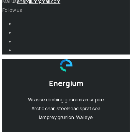
Mail us
energium@mail.com
Follow us
Energium
Wrasse climbing gourami amur pike
Arctic char, steelhead sprat sea
lamprey grunion. Walleye