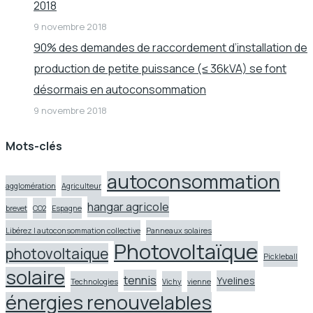
2018
9 novembre 2018
90% des demandes de raccordement d’installation de
production de petite puissance (≤ 36kVA) se font
désormais en autoconsommation
9 novembre 2018
Mots-clés
autoconsommation
agglomération
Agriculteur
hangar agricole
brevet
CO2
Espagne
Libérez l autoconsommation collective
Panneaux solaires
Photovoltaïque
photovoltaique
Pickleball
solaire
tennis
Yvelines
Technologies
Vichy
vienne
énergies renouvelables