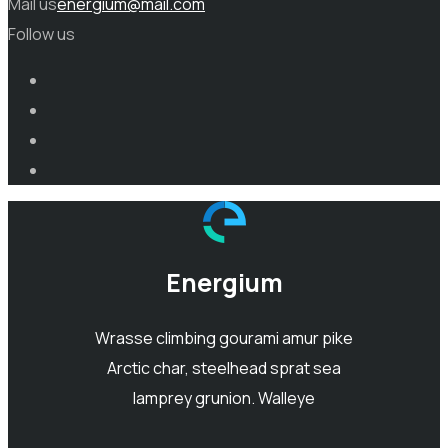
Mail us
energium@mail.com
Follow us
Energium
Wrasse climbing gourami amur pike
Arctic char, steelhead sprat sea
lamprey grunion. Walleye