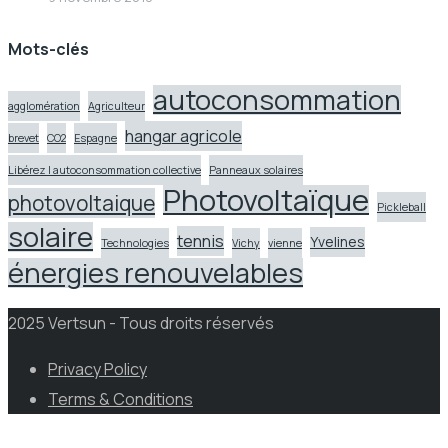
Mots-clés
autoconsommation
agglomération
Agriculteur
hangar agricole
brevet
CO2
Espagne
Libérez l autoconsommation collective
Panneaux solaires
Photovoltaïque
photovoltaique
Pickleball
solaire
tennis
Yvelines
Technologies
Vichy
vienne
énergies renouvelables
2025 Vertsun - Tous droits réservés
Privacy Policy
Terms & Conditions