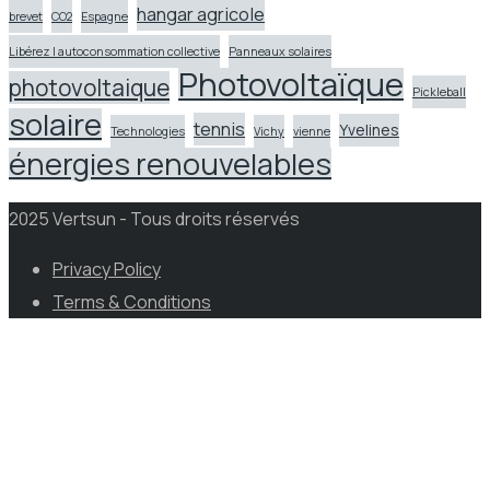
hangar agricole
brevet
CO2
Espagne
Libérez l autoconsommation collective
Panneaux solaires
Photovoltaïque
photovoltaique
Pickleball
solaire
tennis
Yvelines
Technologies
Vichy
vienne
énergies renouvelables
2025 Vertsun - Tous droits réservés
Privacy Policy
Terms & Conditions