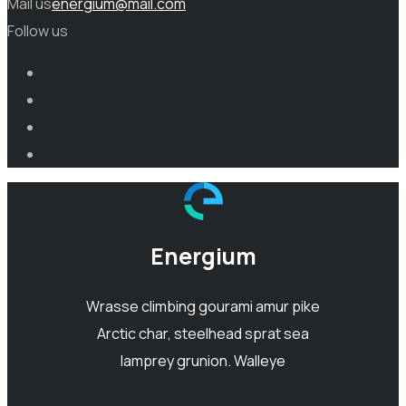
Mail us
energium@mail.com
Follow us
Energium
Wrasse climbing gourami amur pike
Arctic char, steelhead sprat sea
lamprey grunion. Walleye