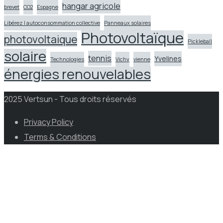
hangar agricole
brevet
CO2
Espagne
Libérez l autoconsommation collective
Panneaux solaires
Photovoltaïque
photovoltaique
Pickleball
solaire
tennis
Yvelines
Technologies
Vichy
vienne
énergies renouvelables
2025 Vertsun - Tous droits réservés
Privacy Policy
Terms & Conditions