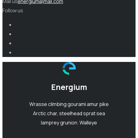
Mail us
energium@mail.com
Follow us
Energium
Wrasse climbing gourami amur pike
Arctic char, steelhead sprat sea
lamprey grunion. Walleye