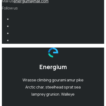
Mail us
energium@mail.com
Follow us
Energium
Wrasse climbing gourami amur pike
Arctic char, steelhead sprat sea
lamprey grunion. Walleye