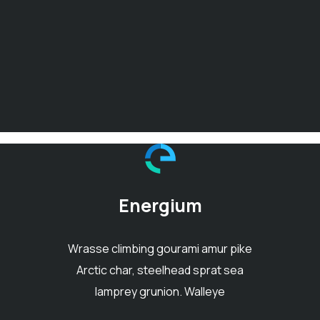
Energium
Wrasse climbing gourami amur pike
Arctic char, steelhead sprat sea
lamprey grunion. Walleye