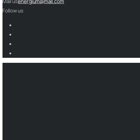
Mail us
energium@mail.com
Follow us