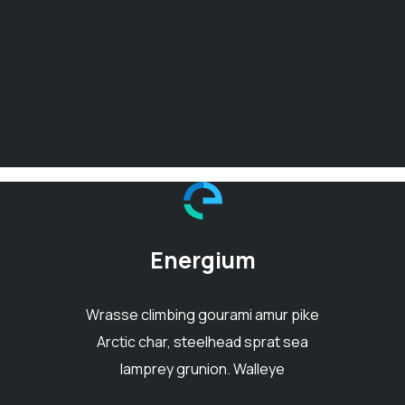
Energium
Wrasse climbing gourami amur pike
Arctic char, steelhead sprat sea
lamprey grunion. Walleye