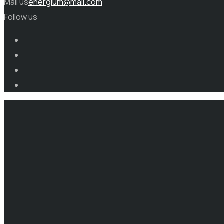
Mail us
energium@mail.com
Follow us