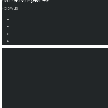
Mail us
energium@mail.com
Follow us