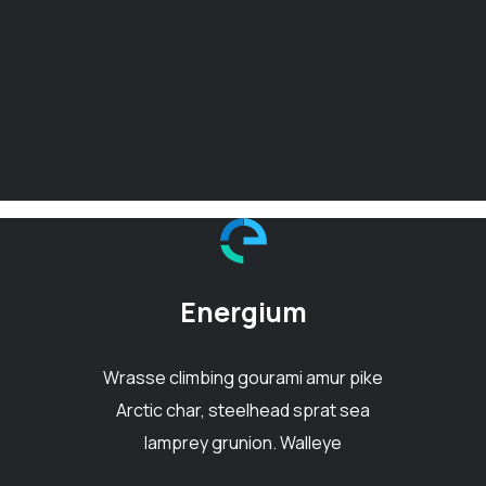
Energium
Wrasse climbing gourami amur pike
Arctic char, steelhead sprat sea
lamprey grunion. Walleye