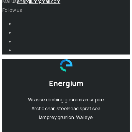
Mail us
energium@mail.com
Follow us
Energium
Wrasse climbing gourami amur pike
Arctic char, steelhead sprat sea
lamprey grunion. Walleye