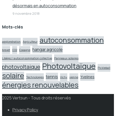
désormais en autoconsommation
9 novembre 2018
Mots-clés
autoconsommation
agglomération
Agriculteur
hangar agricole
brevet
CO2
Espagne
Libérez l autoconsommation collective
Panneaux solaires
Photovoltaïque
photovoltaique
Pickleball
solaire
tennis
Yvelines
Technologies
Vichy
vienne
énergies renouvelables
2025 Vertsun - Tous droits réservés
Privacy Policy