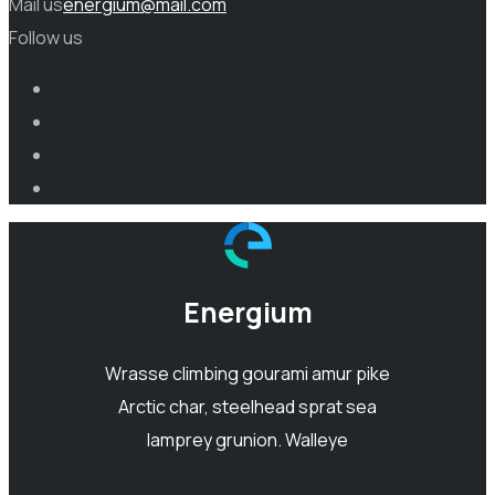
Mail us
energium@mail.com
Follow us
Energium
Wrasse climbing gourami amur pike
Arctic char, steelhead sprat sea
lamprey grunion. Walleye