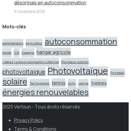
désormais en autoconsommation
9 novembre 2018
Mots-clés
autoconsommation
agglomération
Agriculteur
hangar agricole
brevet
CO2
Espagne
Libérez l autoconsommation collective
Panneaux solaires
Photovoltaïque
photovoltaique
Pickleball
solaire
tennis
Yvelines
Technologies
Vichy
vienne
énergies renouvelables
2025 Vertsun - Tous droits réservés
Privacy Policy
Terms & Conditions