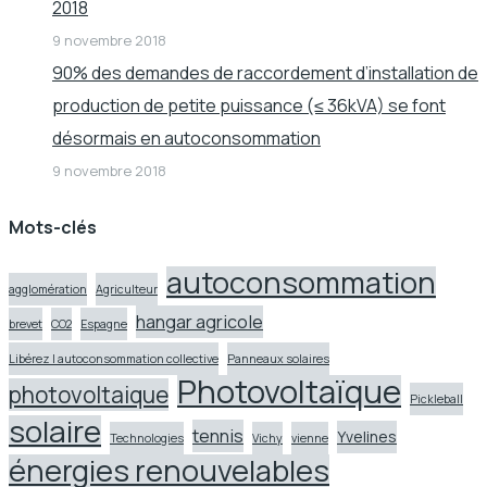
2018
9 novembre 2018
90% des demandes de raccordement d’installation de
production de petite puissance (≤ 36kVA) se font
désormais en autoconsommation
9 novembre 2018
Mots-clés
autoconsommation
agglomération
Agriculteur
hangar agricole
brevet
CO2
Espagne
Libérez l autoconsommation collective
Panneaux solaires
Photovoltaïque
photovoltaique
Pickleball
solaire
tennis
Yvelines
Technologies
Vichy
vienne
énergies renouvelables