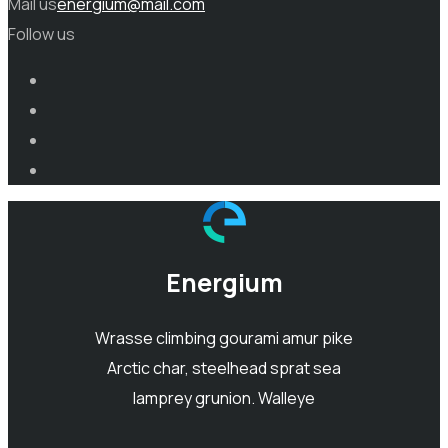
Mail us
energium@mail.com
Follow us
Energium
Wrasse climbing gourami amur pike
Arctic char, steelhead sprat sea
lamprey grunion. Walleye