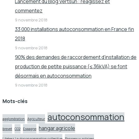
Lancement du Blog Vertsun : réagissez et
commentez
9 novembre 2018
33 000 installations autoconsommation en France fin
2018
9 novembre 2018
90% des demandes de raccordement d’installation de
production de petite puissance (≤ 36kVA) se font
désormais en autoconsommation
9 novembre 2018
Mots-clés
autoconsommation
agglomération
Agriculteur
hangar agricole
brevet
CO2
Espagne
Libérez l autoconsommation collective
Panneaux solaires