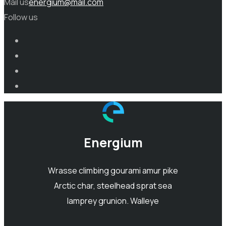
Mail us
energium@mail.com
Follow us
Energium
Wrasse climbing gourami amur pike
Arctic char, steelhead sprat sea
lamprey grunion. Walleye