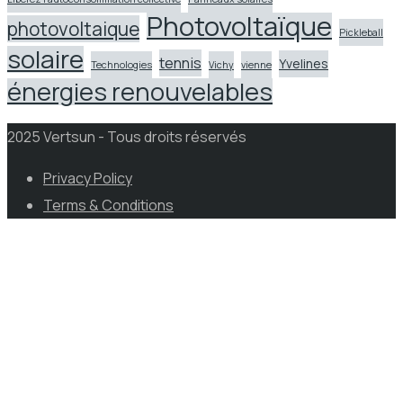
Photovoltaïque
photovoltaique
Pickleball
solaire
tennis
Yvelines
Technologies
Vichy
vienne
énergies renouvelables
2025 Vertsun - Tous droits réservés
Privacy Policy
Terms & Conditions