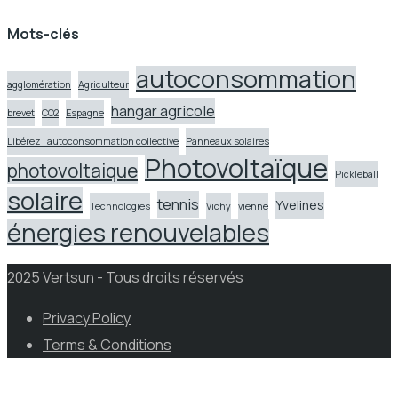
Mots-clés
autoconsommation
agglomération
Agriculteur
hangar agricole
brevet
CO2
Espagne
Libérez l autoconsommation collective
Panneaux solaires
Photovoltaïque
photovoltaique
Pickleball
solaire
tennis
Yvelines
Technologies
Vichy
vienne
énergies renouvelables
2025 Vertsun - Tous droits réservés
Privacy Policy
Terms & Conditions