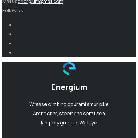
Mail us
energium@mail.com
Follow us
Energium
Wrasse climbing gourami amur pike
Arctic char, steelhead sprat sea
lamprey grunion. Walleye