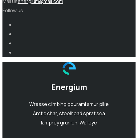
Mail us
energium@mail.com
Follow us
Energium
Wrasse climbing gourami amur pike
Arctic char, steelhead sprat sea
lamprey grunion. Walleye