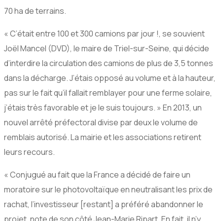
70 ha de terrains.
« C’était entre 100 et 300 camions par jour !, se souvient
Joël Mancel (DVD), le maire de Triel-sur-Seine, qui décide
d’interdire la circulation des camions de plus de 3,5 tonnes
dans la décharge. J’étais opposé au volume et à la hauteur,
pas sur le fait qu’il fallait remblayer pour une ferme solaire,
j’étais très favorable et je le suis toujours. » En 2013, un
nouvel arrêté préfectoral divise par deux le volume de
remblais autorisé. La mairie et les associations retirent
leurs recours.
« Conjugué au fait que la France a décidé de faire un
moratoire sur le photovoltaïque en neutralisant les prix de
rachat, l’investisseur [restant] a préféré abandonner le
projet, note de son côté Jean-Marie Ripart. En fait, il n’y