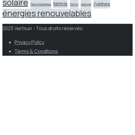
solaire
tennis
Yvelines
Technologies
Vichy
vienne
énergies renouvelables
2025 Vertsun - Tous droits réservés
Privacy Policy
Terms & Conditions