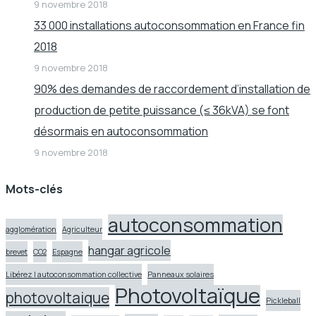
9 novembre 2018
33 000 installations autoconsommation en France fin
2018
9 novembre 2018
90% des demandes de raccordement d’installation de
production de petite puissance (≤ 36kVA) se font
désormais en autoconsommation
9 novembre 2018
Mots-clés
autoconsommation
agglomération
Agriculteur
hangar agricole
brevet
CO2
Espagne
Libérez l autoconsommation collective
Panneaux solaires
Photovoltaïque
photovoltaique
Pickleball