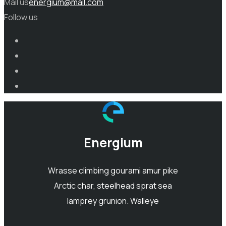
Mail us
energium@mail.com
Follow us
Energium
Wrasse climbing gourami amur pike
Arctic char, steelhead sprat sea
lamprey grunion. Walleye