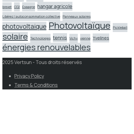
hangar agricole
brevet
CO2
Espagne
Libérez l autoconsommation collective
Panneaux solaires
Photovoltaïque
photovoltaique
Pickleball
solaire
tennis
Yvelines
Technologies
Vichy
vienne
énergies renouvelables
2025 Vertsun - Tous droits réservés
Privacy Policy
Terms & Conditions