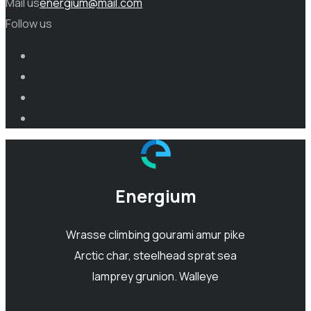
Mail us
energium@mail.com
Follow us
Energium
Wrasse climbing gourami amur pike
Arctic char, steelhead sprat sea
lamprey grunion. Walleye