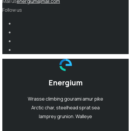
Mail us
energium@mail.com
Follow us
Energium
Wrasse climbing gourami amur pike
Arctic char, steelhead sprat sea
lamprey grunion. Walleye