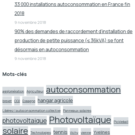
33 000 installations autoconsommation en France fin
2018
9 novembre 2018
90% des demandes de raccordement d’installation de
production de petite puissance (≤ 36kVA) se font
désormais en autoconsommation
9 novembre 2018
Mots-clés
autoconsommation
agglomération
Agriculteur
hangar agricole
brevet
CO2
Espagne
Libérez l autoconsommation collective
Panneaux solaires
Photovoltaïque
photovoltaique
Pickleball
solaire
tennis
Yvelines
Technologies
Vichy
vienne