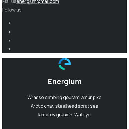
Mail us
energium@mail.com
Follow us
Energium
Wrasse climbing gourami amur pike
Arctic char, steelhead sprat sea
lamprey grunion. Walleye