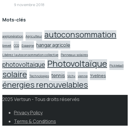
9 novembre 2018
Mots-clés
autoconsommation
agglomération
Agriculteur
hangar agricole
brevet
CO2
Espagne
Libérez l autoconsommation collective
Panneaux solaires
Photovoltaïque
photovoltaique
Pickleball
solaire
tennis
Yvelines
Technologies
Vichy
vienne
énergies renouvelables
2025 Vertsun - Tous droits réservés
Privacy Policy
Terms & Conditions