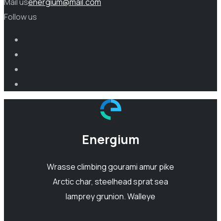
Mail us
energium@mail.com
Follow us
Energium
Wrasse climbing gourami amur pike
Arctic char, steelhead sprat sea
lamprey grunion. Walleye