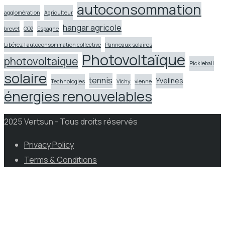
autoconsommation
agglomération
Agriculteur
hangar agricole
brevet
CO2
Espagne
Libérez l autoconsommation collective
Panneaux solaires
Photovoltaïque
photovoltaique
Pickleball
solaire
tennis
Yvelines
Technologies
Vichy
vienne
énergies renouvelables
2025 Vertsun - Tous droits réservés
Privacy Policy
Terms & Conditions