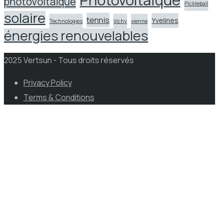
photovoltaique
Pickleball
solaire
tennis
Yvelines
Technologies
Vichy
vienne
énergies renouvelables
2025 Vertsun - Tous droits réservés
Privacy Policy
Terms & Conditions