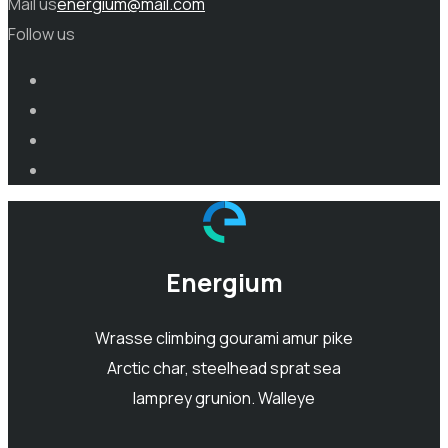
Mail us
energium@mail.com
Follow us
Energium
Wrasse climbing gourami amur pike
Arctic char, steelhead sprat sea
lamprey grunion. Walleye