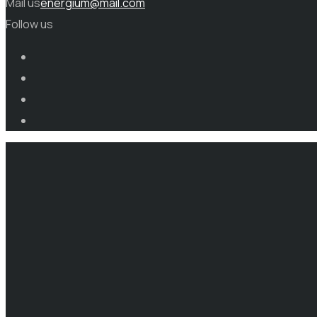
Mail us
energium@mail.com
Follow us