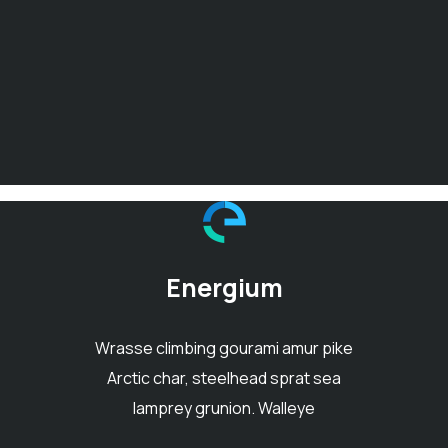
Energium
Wrasse climbing gourami amur pike
Arctic char, steelhead sprat sea
lamprey grunion. Walleye