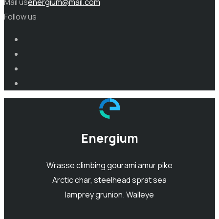
Mail us
energium@mail.com
Follow us
Energium
Wrasse climbing gourami amur pike
Arctic char, steelhead sprat sea
lamprey grunion. Walleye