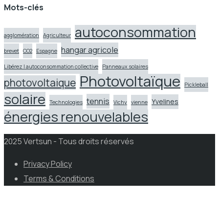
Mots-clés
autoconsommation
agglomération
Agriculteur
hangar agricole
brevet
CO2
Espagne
Libérez l autoconsommation collective
Panneaux solaires
Photovoltaïque
photovoltaique
Pickleball
solaire
tennis
Yvelines
Technologies
Vichy
vienne
énergies renouvelables
2025 Vertsun - Tous droits réservés
Privacy Policy
Terms & Conditions