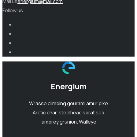
Mail us
energium@mail.com
Follow us
Energium
Wrasse climbing gourami amur pike
Arctic char, steelhead sprat sea
lamprey grunion. Walleye