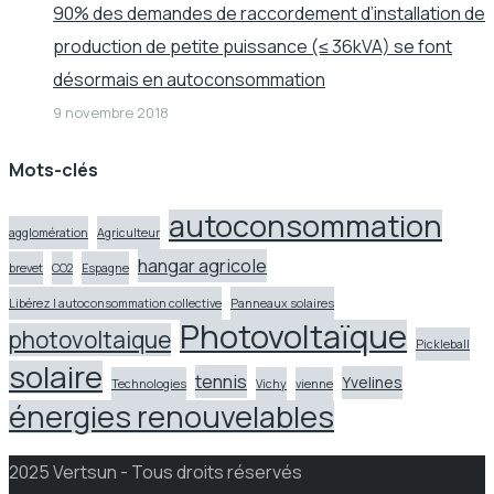
90% des demandes de raccordement d’installation de
production de petite puissance (≤ 36kVA) se font
désormais en autoconsommation
9 novembre 2018
Mots-clés
autoconsommation
agglomération
Agriculteur
hangar agricole
brevet
CO2
Espagne
Libérez l autoconsommation collective
Panneaux solaires
Photovoltaïque
photovoltaique
Pickleball
solaire
tennis
Yvelines
Technologies
Vichy
vienne
énergies renouvelables
2025 Vertsun - Tous droits réservés