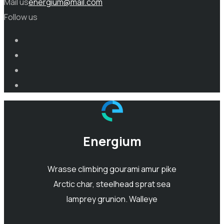
Mail us
energium@mail.com
Follow us
Energium
Wrasse climbing gourami amur pike
Arctic char, steelhead sprat sea
lamprey grunion. Walleye