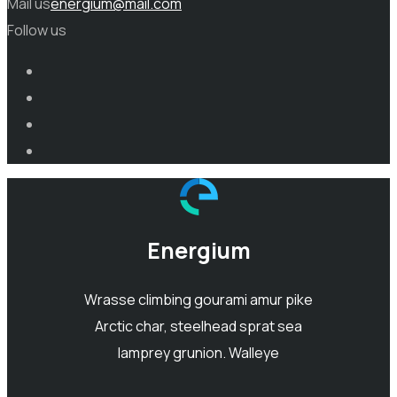
Mail us
energium@mail.com
Follow us
Energium
Wrasse climbing gourami amur pike
Arctic char, steelhead sprat sea
lamprey grunion. Walleye