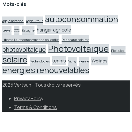
Mots-clés
autoconsommation
agglomération
Agriculteur
hangar agricole
brevet
CO2
Espagne
Libérez l autoconsommation collective
Panneaux solaires
Photovoltaïque
photovoltaique
Pickleball
solaire
tennis
Yvelines
Technologies
Vichy
vienne
énergies renouvelables
2025 Vertsun - Tous droits réservés
Privacy Policy
Terms & Conditions