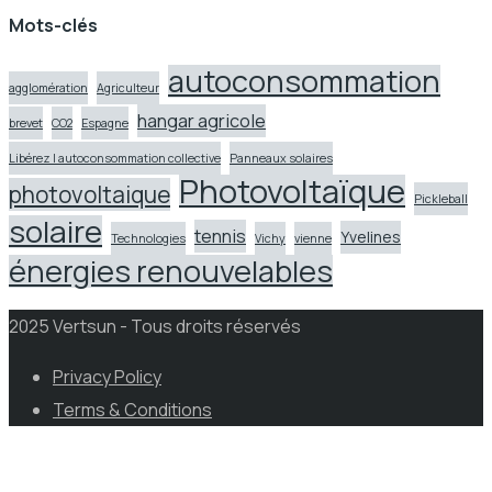
Mots-clés
autoconsommation
agglomération
Agriculteur
hangar agricole
brevet
CO2
Espagne
Libérez l autoconsommation collective
Panneaux solaires
Photovoltaïque
photovoltaique
Pickleball
solaire
tennis
Yvelines
Technologies
Vichy
vienne
énergies renouvelables
2025 Vertsun - Tous droits réservés
Privacy Policy
Terms & Conditions