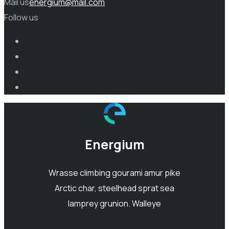
Mail us
energium@mail.com
Follow us
Energium
Wrasse climbing gourami amur pike
Arctic char, steelhead sprat sea
lamprey grunion. Walleye