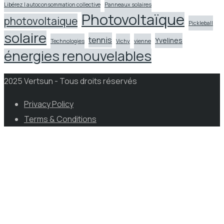
Libérez l autoconsommation collective
Panneaux solaires
Photovoltaïque
photovoltaique
Pickleball
solaire
tennis
Yvelines
Technologies
Vichy
vienne
énergies renouvelables
2025 Vertsun - Tous droits réservés
Privacy Policy
Terms & Conditions