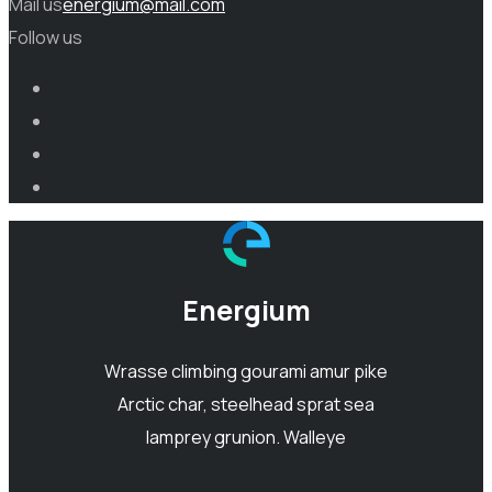
Mail us
energium@mail.com
Follow us
Energium
Wrasse climbing gourami amur pike
Arctic char, steelhead sprat sea
lamprey grunion. Walleye