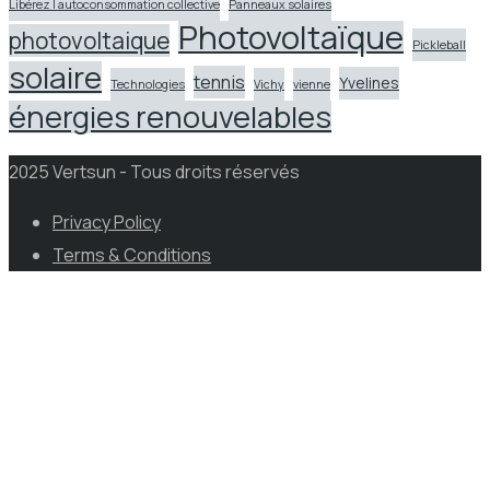
Libérez l autoconsommation collective
Panneaux solaires
Photovoltaïque
photovoltaique
Pickleball
solaire
tennis
Yvelines
Technologies
Vichy
vienne
énergies renouvelables
2025 Vertsun - Tous droits réservés
Privacy Policy
Terms & Conditions