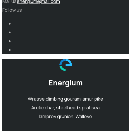
Mail us
energium@mail.com
Follow us
Energium
Wrasse climbing gourami amur pike
Arctic char, steelhead sprat sea
lamprey grunion. Walleye