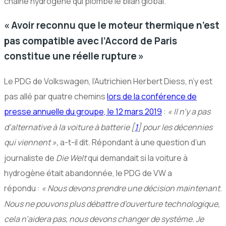
chaîne hydrogène qui plombe le bilan global.
«
Avoir reconnu que le moteur thermique n’est
pas compatible avec l’Accord de Paris
constitue une réelle rupture
»
Le
PDG
de Volkswagen, l’Autrichien Herbert Diess, n’y est
pas allé par quatre chemins
lors de la conférence de
presse annuelle du groupe, le 12 mars 2019
:
«
Il n’y a pas
d’alternative à la voiture à batterie
[
1
]
pour les décennies
qui viennent
»,
a-t-il dit. Répondant à une question d’un
journaliste de
Die Welt
qui demandait si la voiture à
hydrogène était abandonnée, le
PDG
de
VW
a
répondu :
«
Nous devons prendre une décision maintenant.
Nous ne pouvons plus débattre d’ouverture technologique,
cela n’aidera pas, nous devons changer de système. Je