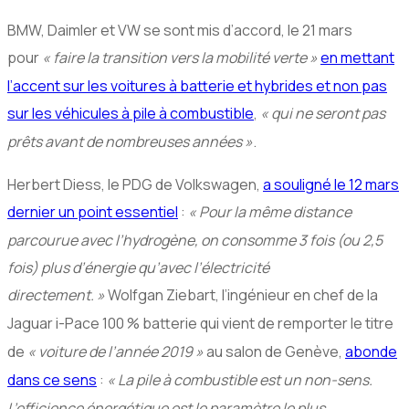
BMW
, Daimler et
VW
se sont mis d’accord, le 21 mars
pour
«
faire la transition vers la mobilité verte
»
en mettant
l’accent sur les voitures à batterie et hybrides et non pas
sur les véhicules à pile à combustible
,
«
qui ne seront pas
prêts avant de nombreuses années
»
.
Herbert Diess, le
PDG
de Volkswagen,
a souligné le 12 mars
dernier un point essentiel
:
«
Pour la même distance
parcourue avec l’hydrogène, on consomme 3 fois (ou 2,5
fois) plus d’énergie qu’avec l’électricité
directement.
»
Wolfgan Ziebart, l’ingénieur en chef de la
Jaguar i-Pace 100
% batterie qui vient de remporter le titre
de
«
voiture de l’année 2019
»
au salon de Genève,
abonde
dans ce sens
:
«
La pile à combustible est un non-sens.
L’efficience énergétique est le paramètre le plus