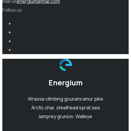
Mail us
energium@mail.com
Follow us
Energium
Wrasse climbing gourami amur pike
Arctic char, steelhead sprat sea
lamprey grunion. Walleye