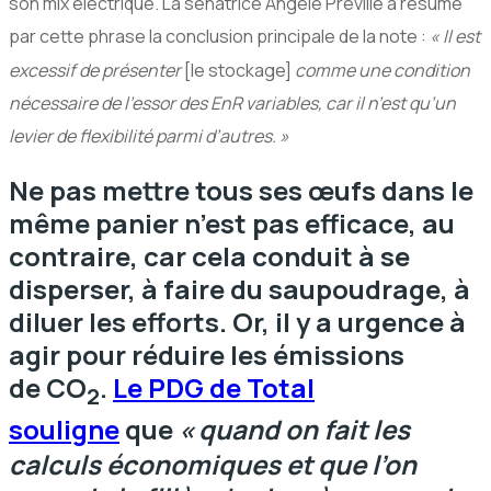
son mix électrique. La sénatrice Angèle Préville a résumé
par cette phrase la conclusion principale de la note :
«
Il est
excessif de présenter
[le stockage]
comme une condition
nécessaire de l’essor des EnR variables, car il n’est qu’un
levier de flexibilité parmi d’autres.
»
Ne pas mettre tous ses œufs dans le
même panier n’est pas efficace, au
contraire, car cela conduit à se
disperser, à faire du saupoudrage, à
diluer les efforts. Or, il y a urgence à
agir pour réduire les émissions
de
CO
.
Le
PDG
de Total
2
souligne
que
«
quand on fait les
calculs économiques et que l’on