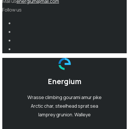
Mail us
energium@mail.com
Follow us
Energium
Wrasse climbing gourami amur pike
Arctic char, steelhead sprat sea
lamprey grunion. Walleye