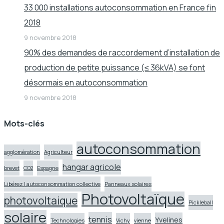
33 000 installations autoconsommation en France fin
2018
9 novembre 2018
90% des demandes de raccordement d’installation de
production de petite puissance (≤ 36kVA) se font
désormais en autoconsommation
9 novembre 2018
Mots-clés
autoconsommation
agglomération
Agriculteur
hangar agricole
brevet
CO2
Espagne
Libérez l autoconsommation collective
Panneaux solaires
Photovoltaïque
photovoltaique
Pickleball
solaire
tennis
Yvelines
Technologies
Vichy
vienne