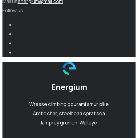
Mail us
energium@mail.com
Follow us
Energium
Wrasse climbing gourami amur pike
Arctic char, steelhead sprat sea
lamprey grunion. Walleye