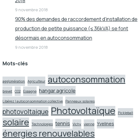
2018
9 novembre 2018
90% des demandes de raccordement d’installation de
production de petite puissance (≤ 36kVA) se font
désormais en autoconsommation
9 novembre 2018
Mots-clés
autoconsommation
agglomération
Agriculteur
hangar agricole
brevet
CO2
Espagne
Libérez l autoconsommation collective
Panneaux solaires
Photovoltaïque
photovoltaique
Pickleball
solaire
tennis
Yvelines
Technologies
Vichy
vienne
énergies renouvelables