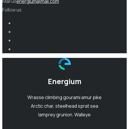
Mail us
energium@mail.com
Follow us
Energium
Wrasse climbing gourami amur pike
Arctic char, steelhead sprat sea
lamprey grunion. Walleye